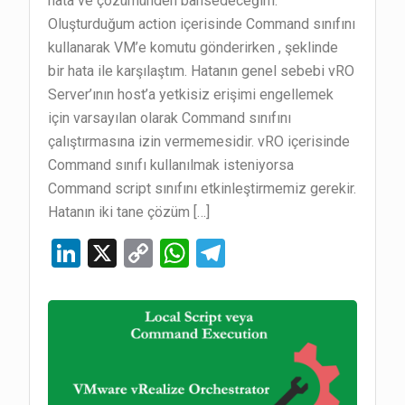
hata ve çözümünden bahsedeceğim.
Oluşturduğum action içerisinde Command sınıfını
kullanarak VM’e komutu gönderirken , şeklinde
bir hata ile karşılaştım. Hatanın genel sebebi vRO
Server’ının host’a yetkisiz erişimi engellemek
için varsayılan olarak Command sınıfını
çalıştırmasına izin vermemesidir. vRO içerisinde
Command sınıfı kullanılmak isteniyorsa
Command script sınıfını etkinleştirmemiz gerekir.
Hatanın iki tane çözüm […]
Li
X
C
W
T
n
o
h
el
ke
py
at
e
dI
Li
s
gr
n
n
A
a
k
p
m