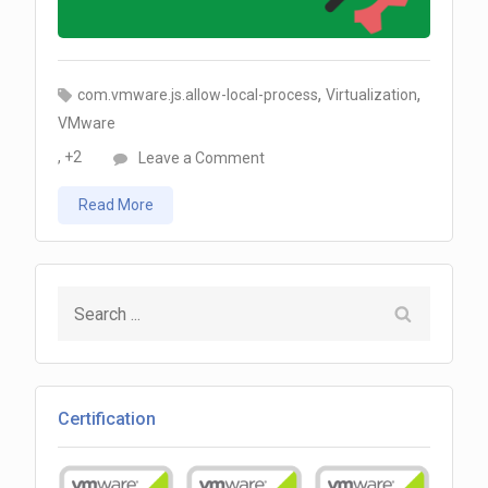
p
,
,
com.vmware.js.allow-local-process
Virtualization
VMware
on
, +2
Leave a Comment
vRealize
Read More
Orchestrator
Local
Script
Search
veya
for:
Command
Execution
Certification