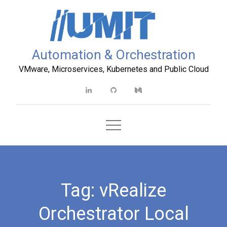
Skip
to
content
Automation & Orchestration
VMware, Microservices, Kubernetes and Public Cloud
Linkedin
Github
Medium
Tag:
vRealize
Orchestrator Local