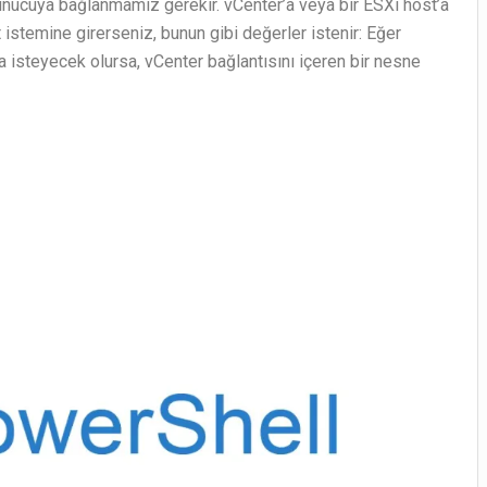
nucuya bağlanmamız gerekir. vCenter’a veya bir ESXi host’a
stemine girerseniz, bunun gibi değerler istenir: Eğer
a isteyecek olursa, vCenter bağlantısını içeren bir nesne