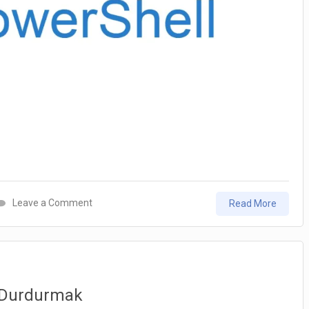
on
Leave a Comment
Read More
PowerShell
:
Memory
ve
e Durdurmak
CPU