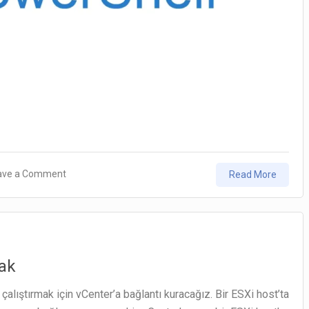
on
ave a Comment
Read More
PowerShell
:
VM
Çalıştırmak
ak
ve
Durdurmak
 çalıştırmak için vCenter’a bağlantı kuracağız. Bir ESXi host’ta