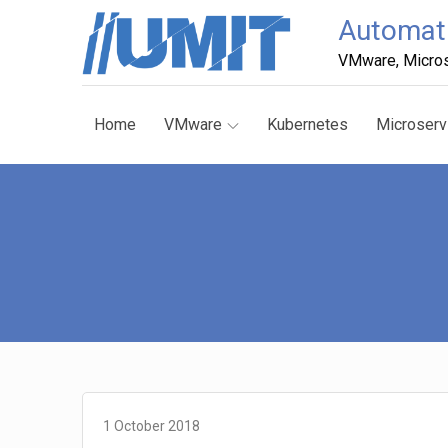
Skip
Automati
to
VMware, Micros
content
Home
VMware
Kubernetes
Microserv
1 October 2018