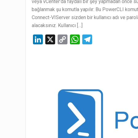
veya vCenter’da faydalı bir şey yapmadan önce su
bağlanmak şu komutla yapılır: Bu PowerCLI komut i
Connect-VIServer sizden bir kullanıcı adı ve parol
alacaksınız. Kullanıcı […]
Li
X
C
W
T
n
o
h
el
ke
py
at
e
dI
Li
s
gr
n
n
A
a
k
p
m
p