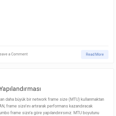
on
eave a Comment
Read More
PowerShell
:
vCenter’a
Bağlanmak
Yapılandırması
tan daha büyük bir network frame size (MTU) kullanmaktan
AN, frame size’ını artırarak performans kazandıracak
jumbo frame size’a göre yapılandırırsınız. MTU boyutunu