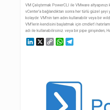
VM Çalıştırmak PowerCLI ile VMware altyapınızı ko
vCenter’a bağlandıktan sonra her türlü güzel şeyi 
kolaydır. VM’nin tam adını kullanabilir veya bir wild
VM’lerin kendisini başlatmak için cmdlet’i hatırlam
adı ile kullanabilirsiniz. veya bir pipe girişinden; H
Li
X
C
W
T
n
o
h
el
ke
py
at
e
dI
Li
s
gr
n
n
A
a
k
p
m
p