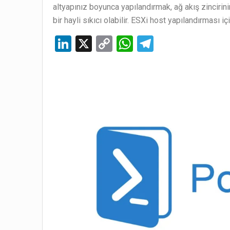
altyapınız boyunca yapılandırmak, ağ akış zinciri
bir hayli sıkıcı olabilir. ESXi host yapılandırması içi
Li
X
C
W
T
n
o
h
el
ke
py
at
e
dI
Li
s
gr
n
n
A
a
k
p
m
p