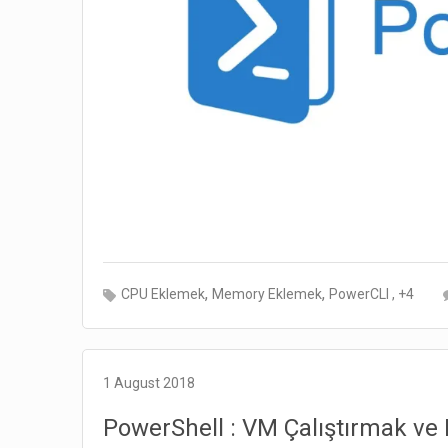
,
,
, +4
CPU Eklemek
Memory Eklemek
PowerCLI
1 August 2018
PowerShell : VM Çalıştırmak v