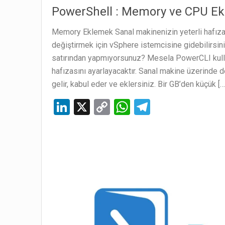
PowerShell : Memory ve CPU E
Memory Eklemek Sanal makinenizin yeterli hafızası
değiştirmek için vSphere istemcisine gidebilirsi
satırından yapmıyorsunuz? Mesela PowerCLI kul
hafızasını ayarlayacaktır. Sanal makine üzerinde d
gelir, kabul eder ve eklersiniz. Bir GB’den küçük […
Li
X
C
W
T
n
o
h
el
ke
py
at
e
dI
Li
s
gr
n
n
A
a
k
p
m
p