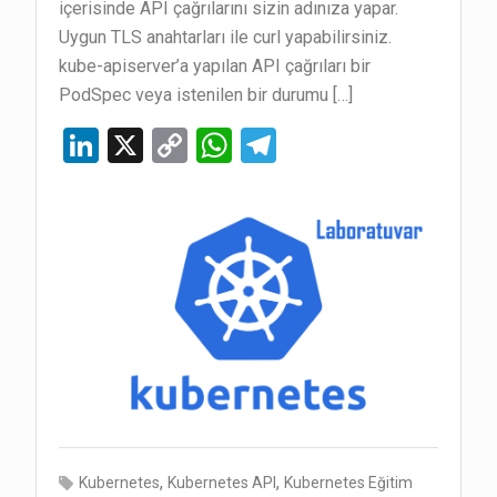
içerisinde API çağrılarını sizin adınıza yapar.
Uygun TLS anahtarları ile curl yapabilirsiniz.
kube-apiserver’a yapılan API çağrıları bir
PodSpec veya istenilen bir durumu […]
Li
X
C
W
T
n
o
h
el
ke
py
at
e
dI
Li
s
gr
n
n
A
a
k
p
m
p
,
,
Kubernetes
Kubernetes API
Kubernetes Eğitim