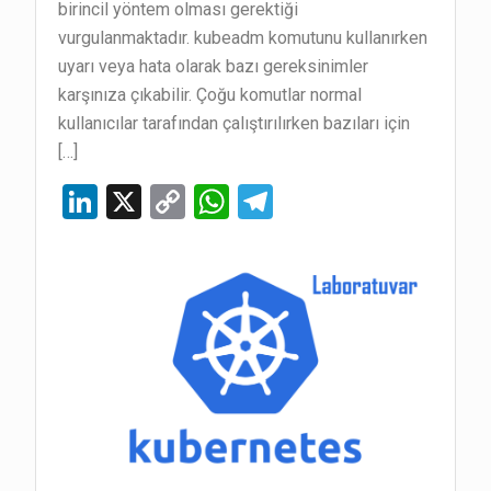
birincil yöntem olması gerektiği
vurgulanmaktadır. kubeadm komutunu kullanırken
uyarı veya hata olarak bazı gereksinimler
karşınıza çıkabilir. Çoğu komutlar normal
kullanıcılar tarafından çalıştırılırken bazıları için
[…]
Li
X
C
W
T
n
o
h
el
ke
py
at
e
dI
Li
s
gr
n
n
A
a
k
p
m
p