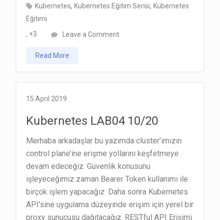
,
,
Kubernetes
Kubernetes Eğitim Serisi
Kubernetes
Eğitimi
on
, +3
Leave a Comment
Kubernetes
Read More
LAB05
12/20
15 April 2019
Kubernetes LAB04 10/20
Merhaba arkadaşlar bu yazımda cluster’ımızın
control plane’ine erişme yollarını keşfetmeye
devam edeceğiz. Güvenlik konusunu
işleyeceğimiz zaman Bearer Token kullanımı ile
birçok işlem yapacağız. Daha sonra Kubernetes
API’sine uygulama düzeyinde erişim için yerel bir
proxy sunucusu dağıtacağız. RESTful API Erişimi