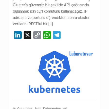
Cluster’a güvensiz bir şekilde API çağrısında
bulunmak için curl komutunu kullanacağız. IP
adresini ve portunu öğrendikten sonra cluster
verilerini RESTful bir […]
Li
X
C
W
T
n
o
h
el
ke
py
at
e
dI
Li
s
gr
n
n
A
a
k
p
m
p
,
,
, +4
CronJobs
Jobs
Kubernetes