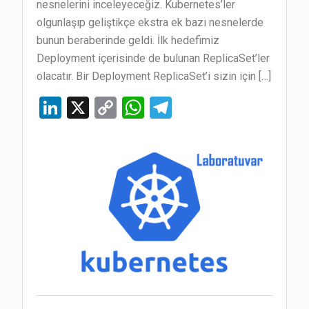
nesnelerini inceleyeceğiz. Kubernetes’ler
olgunlaşıp geliştikçe ekstra ek bazı nesnelerde
bunun beraberinde geldi. İlk hedefimiz
Deployment içerisinde de bulunan ReplicaSet’ler
olacatır. Bir Deployment ReplicaSet’i sizin için […]
Li
X
C
W
T
n
o
h
el
ke
py
at
e
dI
Li
s
gr
n
n
A
a
k
p
m
p