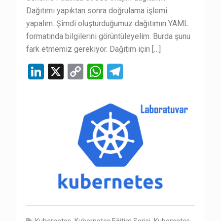
Dağıtımı yapıktan sonra doğrulama işlemi
yapalım. Şimdi oluşturduğumuz dağıtımın YAML
formatında bilgilerini görüntüleyelim. Burda şunu
fark etmemiz gerekiyor. Dağıtım için […]
Li
X
C
W
T
n
o
h
el
ke
py
at
e
dI
Li
s
gr
n
n
A
a
k
p
m
p
,
,