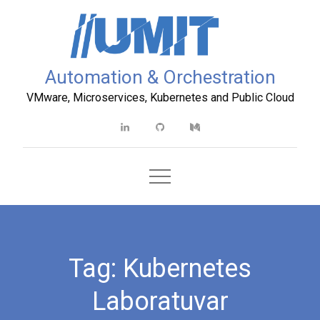
Skip
to
content
Automation & Orchestration
VMware, Microservices, Kubernetes and Public Cloud
Linkedin
Github
Medium
Tag:
Kubernetes
Laboratuvar