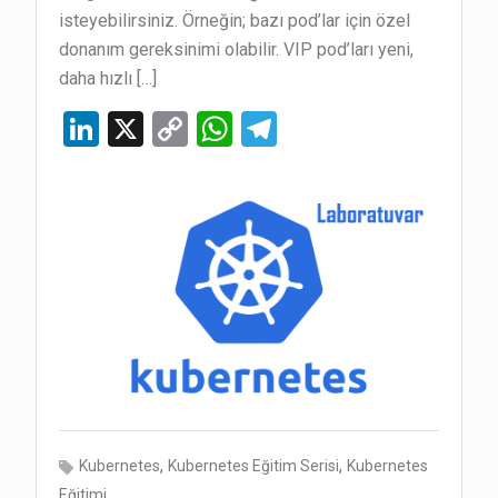
isteyebilirsiniz. Örneğin; bazı pod’lar için özel
donanım gereksinimi olabilir. VIP pod’ları yeni,
daha hızlı […]
Li
X
C
W
T
n
o
h
el
ke
py
at
e
dI
Li
s
gr
n
n
A
a
k
p
m
p
,
,
Kubernetes
Kubernetes Eğitim Serisi
Kubernetes
Eğitimi