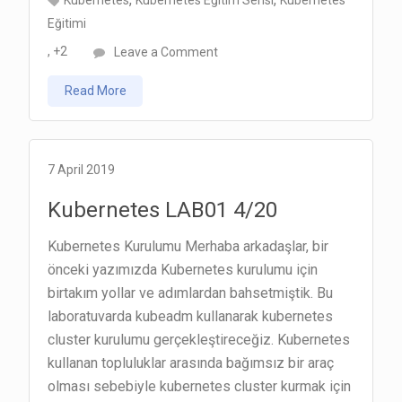
Kubernetes
Kubernetes Eğitim Serisi
Kubernetes
Eğitimi
on
, +2
Leave a Comment
Kubernetes
Read More
LAB02
6/20
7 April 2019
Kubernetes LAB01 4/20
Kubernetes Kurulumu Merhaba arkadaşlar, bir
önceki yazımızda Kubernetes kurulumu için
birtakım yollar ve adımlardan bahsetmiştik. Bu
laboratuvarda kubeadm kullanarak kubernetes
cluster kurulumu gerçekleştireceğiz. Kubernetes
kullanan topluluklar arasında bağımsız bir araç
olması sebebiyle kubernetes cluster kurmak için