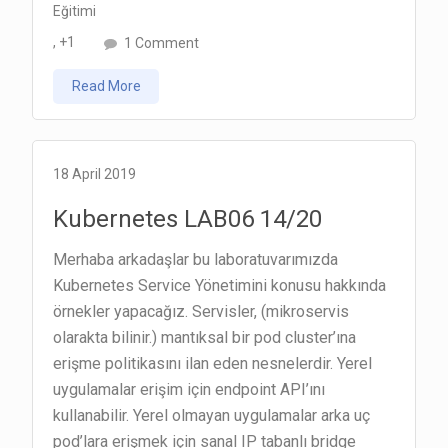
Eğitimi
on
, +1
1 Comment
Kubernetes
Read More
LAB08
18/20
18 April 2019
Kubernetes LAB06 14/20
Merhaba arkadaşlar bu laboratuvarımızda
Kubernetes Service Yönetimini konusu hakkında
örnekler yapacağız. Servisler, (mikroservis
olarakta bilinir.) mantıksal bir pod cluster’ına
erişme politikasını ilan eden nesnelerdir. Yerel
uygulamalar erişim için endpoint API’ını
kullanabilir. Yerel olmayan uygulamalar arka uç
pod’lara erişmek için sanal IP tabanlı bridge