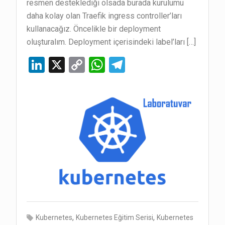
resmen desteklediği olsada burada kurulumu
daha kolay olan Traefik ingress controller’ları
kullanacağız. Öncelikle bir deployment
oluşturalım. Deployment içerisindeki label’ları […]
Li
X
C
W
T
n
o
h
el
ke
py
at
e
dI
Li
s
gr
n
n
A
a
k
p
m
p
,
,
Kubernetes
Kubernetes Eğitim Serisi
Kubernetes