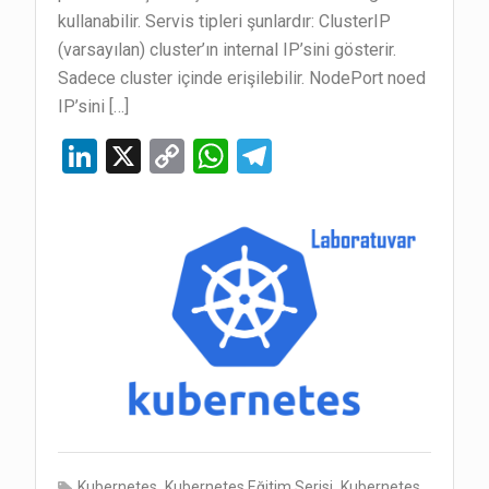
kullanabilir. Servis tipleri şunlardır: ClusterIP
(varsayılan) cluster’ın internal IP’sini gösterir.
Sadece cluster içinde erişilebilir. NodePort noed
IP’sini […]
Li
X
C
W
T
n
o
h
el
ke
py
at
e
dI
Li
s
gr
n
n
A
a
k
p
m
p
,
,
Kubernetes
Kubernetes Eğitim Serisi
Kubernetes