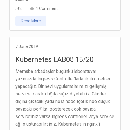
on
, +2
1 Comment
Kubernetes
Read More
LAB
09
20/20
7 June 2019
Kubernetes LAB08 18/20
Merhaba arkadaşlar bugünkü laboratuvar
yazımızda Ingress Controller’larla ilgili örnekler
yapacağız. Bir nevi uygulamalarımızı gelişmiş
service olarak dağıtacağız diyebiliriz. Cluster
dışına çıkacak yada host node içerisinde düşük
sayıdaki port’ları gösterecek çok sayıda
service’iniz varsa ingress controller veya service
ağı oluşturabilirsiniz. Kubernetes’in nginx’i