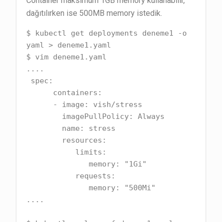
Container maksimum 1GB memory kullanabilir,
dağıtılırken ise 500MB memory istedik.
$ kubectl get deployments deneme1 -o 
yaml > deneme1.yaml

$ vim deneme1.yaml

....

 spec:

      containers:

      - image: vish/stress

        imagePullPolicy: Always

        name: stress

        resources:

           limits:

              memory: "1Gi"

           requests:

              memory: "500Mi"

....
