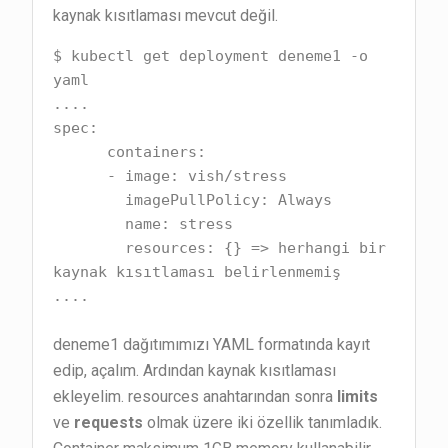
kaynak kısıtlaması mevcut değil.
$ kubectl get deployment deneme1 -o 
yaml

....

spec:

      containers:

      - image: vish/stress

        imagePullPolicy: Always

        name: stress

        resources: {} => herhangi bir 
kaynak kısıtlaması belirlenmemiş

....
deneme1 dağıtımımızı YAML formatında kayıt
edip, açalım. Ardından kaynak kısıtlaması
ekleyelim. resources anahtarından sonra
limits
ve
requests
olmak üzere iki özellik tanımladık.