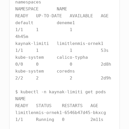
namespaces

NAMESPACE       NAME                 
READY   UP-TO-DATE   AVAILABLE   AGE

default         deneme1              
1/1     1            1           
4h45m

kaynak-limiti   limitlenmis-ornek1   
1/1     1            1           53s

kube-system     calico-typha         
0/0     0            0           2d8h

kube-system     coredns              
2/2     2            2           2d9h

$ kubectl -n kaynak-limiti get pods

NAME                                  
READY   STATUS    RESTARTS   AGE

limitlenmis-ornek1-6546b47d45-bkxcg   
1/1     Running   0          2m11s