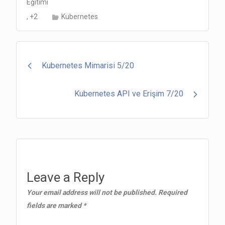
Eğitimi
n
n
A
a
, +2
Kubernetes
k
p
m
p
Post
Kubernetes Mimarisi 5/20
navigation
Kubernetes API ve Erişim 7/20
Leave a Reply
Your email address will not be published.
Required
fields are marked
*