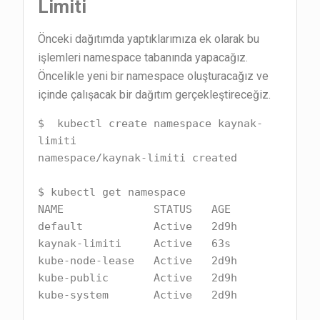
Limiti
Önceki dağıtımda yaptıklarımıza ek olarak bu
işlemleri namespace tabanında yapacağız.
Öncelikle yeni bir namespace oluşturacağız ve
içinde çalışacak bir dağıtım gerçekleştireceğiz.
$  kubectl create namespace kaynak-
limiti

namespace/kaynak-limiti created

$ kubectl get namespace

NAME              STATUS   AGE

default           Active   2d9h

kaynak-limiti     Active   63s

kube-node-lease   Active   2d9h

kube-public       Active   2d9h

kube-system       Active   2d9h