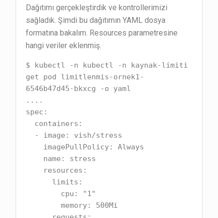
Dağıtımı gerçekleştirdik ve kontrollerimizi
sağladık. Şimdi bu dağıtımın YAML dosya
formatına bakalım. Resources parametresine
hangi veriler eklenmiş.
$ kubectl -n kubectl -n kaynak-limiti 
get pod limitlenmis-ornek1-
6546b47d45-bkxcg -o yaml

....

spec:

  containers:

  - image: vish/stress

    imagePullPolicy: Always

    name: stress

    resources:

      limits:

        cpu: "1"

        memory: 500Mi

      requests:
