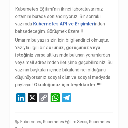
Kubernetes Eğitimi’nin ikinci laboratuvarımız
ortamını burada sonlandırıyoruz. Bir sonraki
yazımda
Kubernetes API ve Erişimleri
nden
bahsedeceğim. Görüşmek üzere !!
Umarım bu yazı sizin için bilgilendirici olmuştur.
Yazıyla ilgili bir
sorunuz, görüşünüz veya
isteğiniz
varsa alt kısımda bulunan yorumlardan
veya mail adresimden iletişime geçebilirsiniz. Bu
yazının başkaları içinde bilgilendirici olduğunu
düşünüyorsanız sosyal olun ve sosyal medyada
paylaşın!
Okuduğunuz için teşekkürler !!!!
Li
X
C
W
T
n
o
h
el
ke
py
at
e
,
,
Kubernetes
Kubernetes Eğitim Serisi
Kubernetes
dI
Li
s
gr