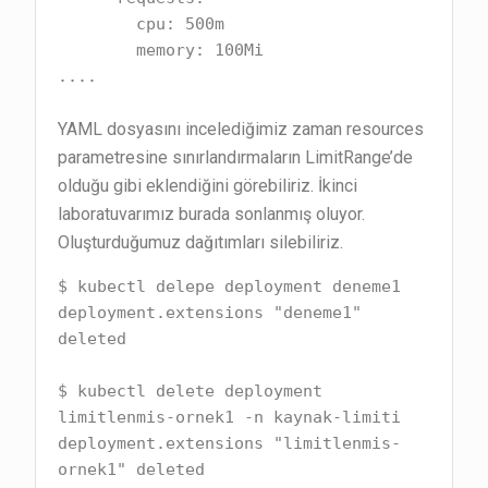
        cpu: 500m

        memory: 100Mi

....
YAML dosyasını incelediğimiz zaman resources
parametresine sınırlandırmaların LimitRange’de
olduğu gibi eklendiğini görebiliriz. İkinci
laboratuvarımız burada sonlanmış oluyor.
Oluşturduğumuz dağıtımları silebiliriz.
$ kubectl delepe deployment deneme1

deployment.extensions "deneme1" 
deleted

$ kubectl delete deployment 
limitlenmis-ornek1 -n kaynak-limiti

deployment.extensions "limitlenmis-
ornek1" deleted