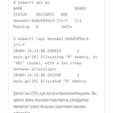
$ kubectl get po

NAME                       READY   
STATUS    RESTARTS   AGE

deneme1-6b8d589dc4-27vrf   1/1     
Running   0          3m25s

$ kubectl logs deneme1-6b8d589dc4-
27vrf

I0409 14:33:08.240924       1 
main.go:26] Allocating "0" memory, in 
"4Ki" chunks, with a 1ms sleep 
between allocations

I0409 14:33:08.241398       1 
main.go:29] Allocated "0" memory
Şimdi ise CPU için bir kısıtlama belirleyelim. Bu
işlemi daha önceden hazırlamış olduğumuz
deneme1.yaml dosyası üzerinden devam