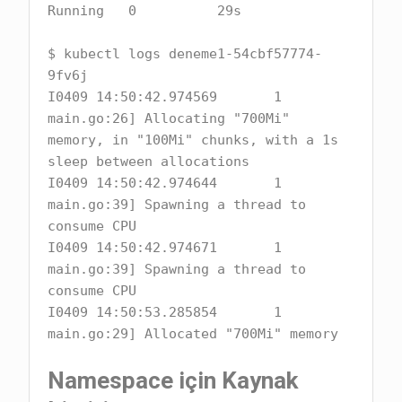
Running   0          29s

$ kubectl logs deneme1-54cbf57774-
9fv6j

I0409 14:50:42.974569       1 
main.go:26] Allocating "700Mi" 
memory, in "100Mi" chunks, with a 1s 
sleep between allocations

I0409 14:50:42.974644       1 
main.go:39] Spawning a thread to 
consume CPU

I0409 14:50:42.974671       1 
main.go:39] Spawning a thread to 
consume CPU

I0409 14:50:53.285854       1 
main.go:29] Allocated "700Mi" memory
Namespace için Kaynak