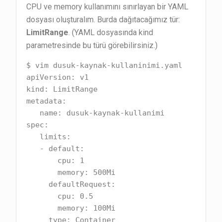
CPU ve memory kullanımını sınırlayan bir YAML
dosyası oluşturalım. Burda dağıtacağımız tür:
LimitRange
. (YAML dosyasında kind
parametresinde bu türü görebilirsiniz.)
$ vim dusuk-kaynak-kullaninimi.yaml

apiVersion: v1

kind: LimitRange

metadata:

   name: dusuk-kaynak-kullanimi

spec:

   limits:

   - default:

       cpu: 1

       memory: 500Mi

     defaultRequest:

       cpu: 0.5

       memory: 100Mi

     type: Container