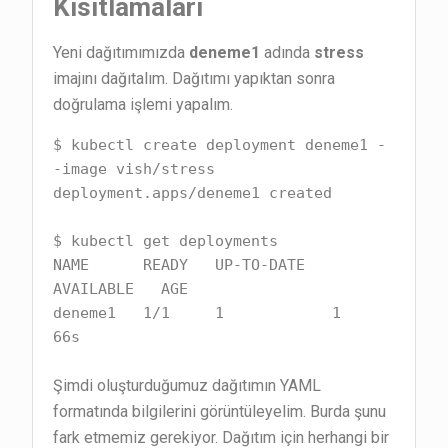
Kısıtlamaları
Yeni dağıtımımızda
deneme1
adında
stress
imajını dağıtalım. Dağıtımı yapıktan sonra
doğrulama işlemi yapalım.
$ kubectl create deployment deneme1 -
-image vish/stress

deployment.apps/deneme1 created

$ kubectl get deployments

NAME      READY   UP-TO-DATE   
AVAILABLE   AGE

deneme1   1/1     1            1           
66s
Şimdi oluşturduğumuz dağıtımın YAML
formatında bilgilerini görüntüleyelim. Burda şunu
fark etmemiz gerekiyor. Dağıtım için herhangi bir