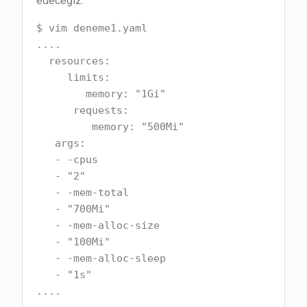
edeceğiz.
$ vim deneme1.yaml

....

  resources:

     limits:

        memory: "1Gi"

      requests:

         memory: "500Mi"

   args:

   - -cpus

   - "2"

   - -mem-total

   - "700Mi"

   - -mem-alloc-size

   - "100Mi"

   - -mem-alloc-sleep

   - "1s"

....