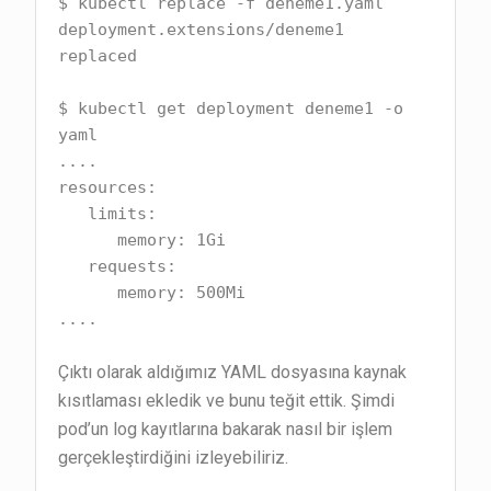
$ kubectl replace -f deneme1.yaml

deployment.extensions/deneme1 
replaced

$ kubectl get deployment deneme1 -o 
yaml

....

resources:

   limits:

      memory: 1Gi

   requests:

      memory: 500Mi

....
Çıktı olarak aldığımız YAML dosyasına kaynak
kısıtlaması ekledik ve bunu teğit ettik. Şimdi
pod’un log kayıtlarına bakarak nasıl bir işlem
gerçekleştirdiğini izleyebiliriz.