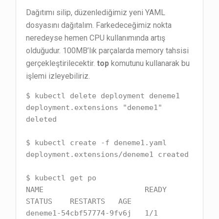
Dağıtımı silip, düzenlediğimiz yeni YAML
dosyasını dağıtalım. Farkedeceğimiz nokta
neredeyse hemen CPU kullanımında artış
olduğudur. 100MB’lık parçalarda memory tahsisi
gerçekleştirilecektir.
top
komutunu kullanarak bu
işlemi izleyebiliriz.
$ kubectl delete deployment deneme1

deployment.extensions "deneme1" 
deleted

$ kubectl create -f deneme1.yaml

deployment.extensions/deneme1 created

$ kubectl get po

NAME                       READY   
STATUS    RESTARTS   AGE

deneme1-54cbf57774-9fv6j   1/1     