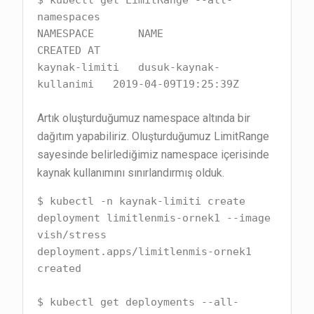
$ kubectl get LimitRange --all-
namespaces

NAMESPACE       NAME                     
CREATED AT

kaynak-limiti   dusuk-kaynak-
kullanimi   2019-04-09T19:25:39Z
Artık oluşturduğumuz namespace altında bir
dağıtım yapabiliriz. Oluşturduğumuz LimitRange
sayesinde belirlediğimiz namespace içerisinde
kaynak kullanımını sınırlandırmış olduk.
$ kubectl -n kaynak-limiti create 
deployment limitlenmis-ornek1 --image 
vish/stress

deployment.apps/limitlenmis-ornek1 
created

$ kubectl get deployments --all-