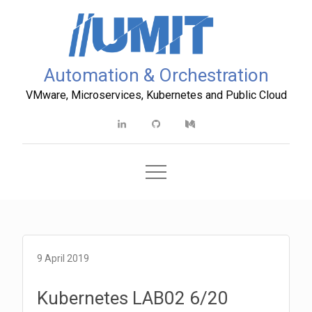
Skip
to
content
Automation & Orchestration
VMware, Microservices, Kubernetes and Public Cloud
Linkedin
Github
Medium
9 April 2019
Kubernetes LAB02 6/20