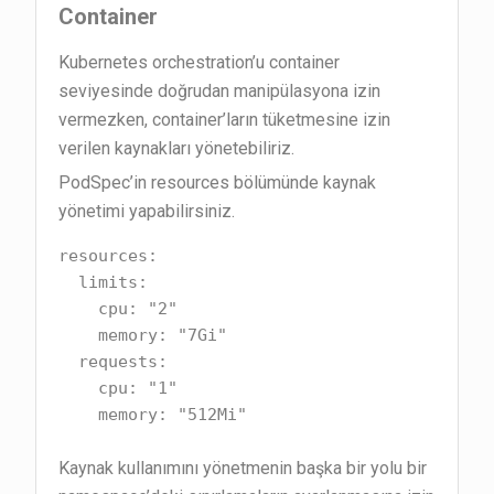
Container
Kubernetes orchestration’u container
seviyesinde doğrudan manipülasyona izin
vermezken, container’ların tüketmesine izin
verilen kaynakları yönetebiliriz.
PodSpec’in resources bölümünde kaynak
yönetimi yapabilirsiniz.
resources:

  limits:

    cpu: "2"

    memory: "7Gi"

  requests:

    cpu: "1"

    memory: "512Mi"
Kaynak kullanımını yönetmenin başka bir yolu bir