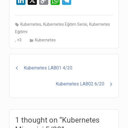
Li
X
C
W
T
n
o
h
el
ke
py
at
e
,
,
Kubernetes
Kubernetes Eğitim Serisi
Kubernetes
dI
Li
s
gr
Eğitimi
n
n
A
a
, +3
Kubernetes
k
p
m
p
Post
Kubernetes LAB01 4/20
navigation
Kubernetes LAB02 6/20
1 thought on “
Kubernetes